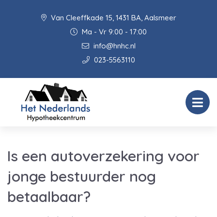
Van Cleeffkade 15, 1431 BA, Aalsmeer
Ma - Vr 9:00 - 17:00
info@hnhc.nl
023-5563110
Is een autoverzekering voor
jonge bestuurder nog
betaalbaar?