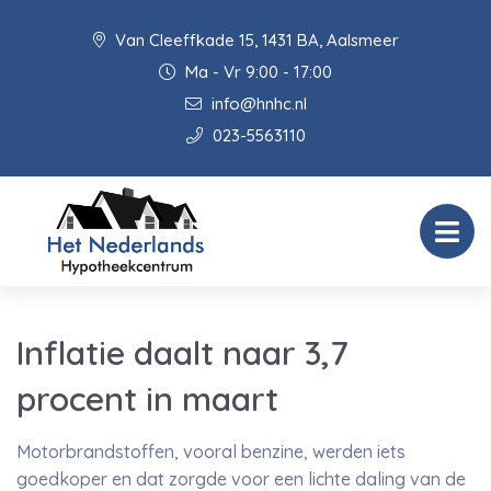
Van Cleeffkade 15, 1431 BA, Aalsmeer
Ma - Vr 9:00 - 17:00
info@hnhc.nl
023-5563110
Inflatie daalt naar 3,7
procent in maart
Motorbrandstoffen, vooral benzine, werden iets
goedkoper en dat zorgde voor een lichte daling van de