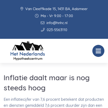
Van Cleeffkade 15, 1431 BA, Aalsmeer
Ma - Vr 9:00 - 17:00
info@hnhc.nl
023-5563110
Inflatie daalt maar is nog
steeds hoog
Een inflatiecijfer van 7,6 procent betekent dat producten
en diensten gemiddeld 7,6 procent duurder zijn dan een