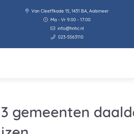
Van Cleeffkade 15, 1431 BA, Aalsmeer
Ma - Vr 9:00 - 17:00
info@hnhc.nl
023-5563110
s 3 gemeenten daald
jzen