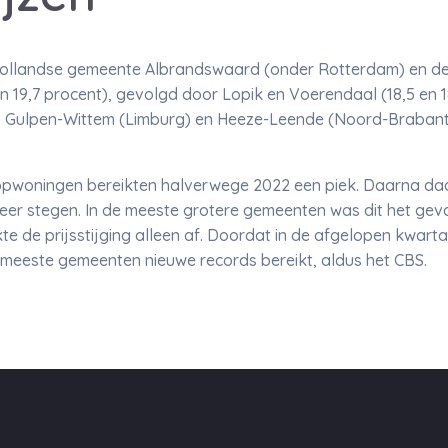
d-Hollandse gemeente Albrandswaard (onder Rotterdam) en d
en 19,7 procent), gevolgd door Lopik en Voerendaal (18,5 en 18
 Gulpen-Wittem (Limburg) en Heeze-Leende (Noord-Brabant)
pwoningen bereikten halverwege 2022 een piek. Daarna daal
er stegen. In de meeste grotere gemeenten was dit het geval
kte de prijsstijging alleen af. Doordat in de afgelopen kwart
 meeste gemeenten nieuwe records bereikt, aldus het CBS.