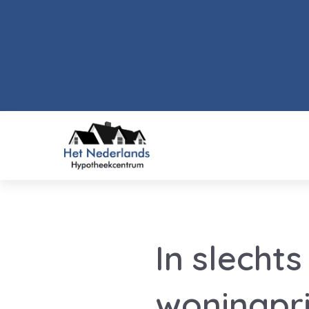
In slecht
woningpri