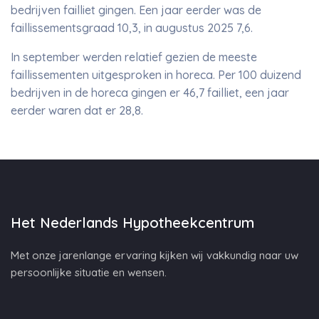
bedrijven failliet gingen. Een jaar eerder was de
faillissementsgraad 10,3, in augustus 2025 7,6.
In september werden relatief gezien de meeste
faillissementen uitgesproken in horeca. Per 100 duizend
bedrijven in de horeca gingen er 46,7 failliet, een jaar
eerder waren dat er 28,8.
Het Nederlands Hypotheekcentrum
Met onze jarenlange ervaring kijken wij vakkundig naar uw
persoonlijke situatie en wensen.