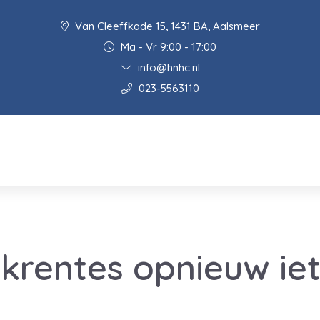
Van Cleeffkade 15, 1431 BA, Aalsmeer
Ma - Vr 9:00 - 17:00
info@hnhc.nl
023-5563110
krentes opnieuw iet