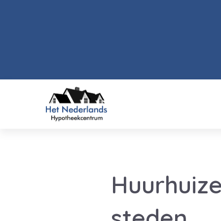
Huurhuize
steden