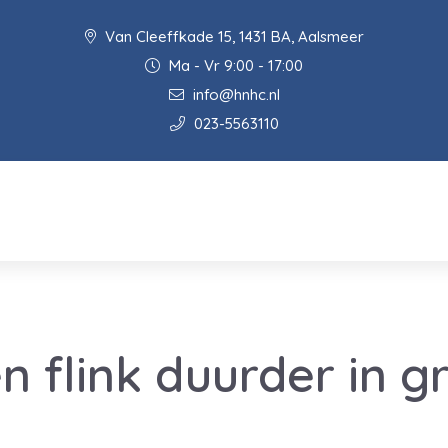
Van Cleeffkade 15, 1431 BA, Aalsmeer
Ma - Vr 9:00 - 17:00
info@hnhc.nl
023-5563110
n flink duurder in g