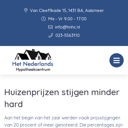
Van Cleeffkade 15, 1431 BA, Aalsmeer
Ma - Vr 9:00 - 17:00
info@hnhc.nl
023-5563110
Huizenprijzen stijgen minder
hard
Aan het begin van het jaar werden vaak prijsstijgingen
van 20 procent of meer genoteerd. Die percentages zijn