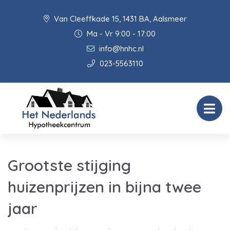
Van Cleeffkade 15, 1431 BA, Aalsmeer
Ma - Vr 9:00 - 17:00
info@hnhc.nl
023-5563110
Grootste stijging
huizenprijzen in bijna twee
jaar