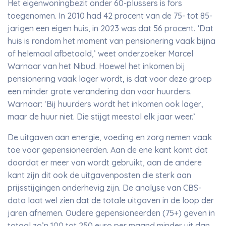
Het eigenwoningbezit onder 60-plussers is fors
toegenomen. In 2010 had 42 procent van de 75- tot 85-
jarigen een eigen huis, in 2023 was dat 56 procent. ‘Dat
huis is rondom het moment van pensionering vaak bijna
of helemaal afbetaald,’ weet onderzoeker Marcel
Warnaar van het Nibud. Hoewel het inkomen bij
pensionering vaak lager wordt, is dat voor deze groep
een minder grote verandering dan voor huurders.
Warnaar: ‘Bij huurders wordt het inkomen ook lager,
maar de huur niet. Die stijgt meestal elk jaar weer.’
De uitgaven aan energie, voeding en zorg nemen vaak
toe voor gepensioneerden. Aan de ene kant komt dat
doordat er meer van wordt gebruikt, aan de andere
kant zijn dit ook de uitgavenposten die sterk aan
prijsstijgingen onderhevig zijn. De analyse van CBS-
data laat wel zien dat de totale uitgaven in de loop der
jaren afnemen. Oudere gepensioneerden (75+) geven in
totaal zo’n 100 tot 250 euro per maand minder uit dan