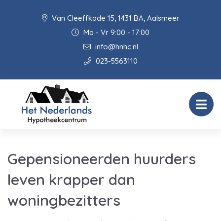
Van Cleeffkade 15, 1431 BA, Aalsmeer
Ma - Vr 9:00 - 17:00
info@hnhc.nl
023-5563110
Gepensioneerden huurders
leven krapper dan
woningbezitters