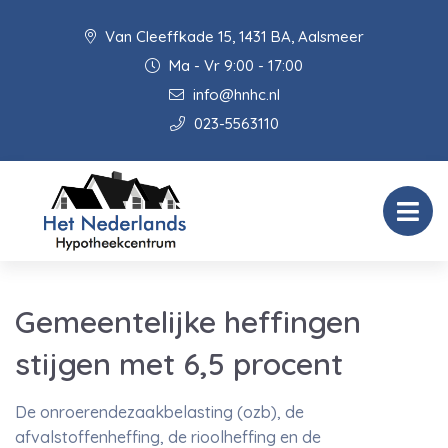
Van Cleeffkade 15, 1431 BA, Aalsmeer
Ma - Vr 9:00 - 17:00
info@hnhc.nl
023-5563110
Gemeentelijke heffingen
stijgen met 6,5 procent
De onroerendezaakbelasting (ozb), de
afvalstoffenheffing, de rioolheffing en de