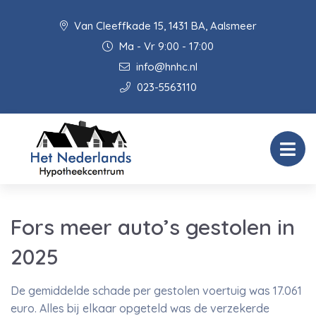
Van Cleeffkade 15, 1431 BA, Aalsmeer
Ma - Vr 9:00 - 17:00
info@hnhc.nl
023-5563110
Fors meer auto’s gestolen in
2025
De gemiddelde schade per gestolen voertuig was 17.061
euro. Alles bij elkaar opgeteld was de verzekerde