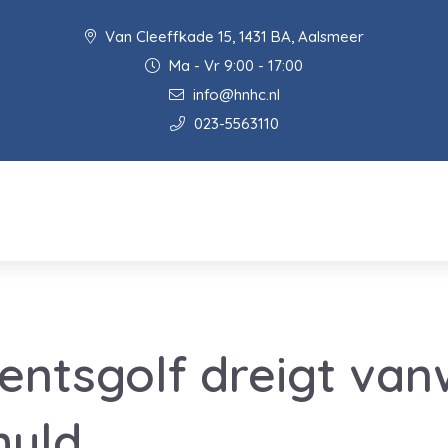
Van Cleeffkade 15, 1431 BA, Aalsmeer
Ma - Vr 9:00 - 17:00
info@hnhc.nl
023-5563110
mentsgolf dreigt va
huld