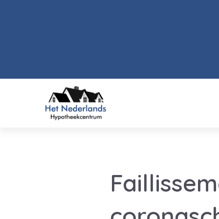
Faillisse
coronasc