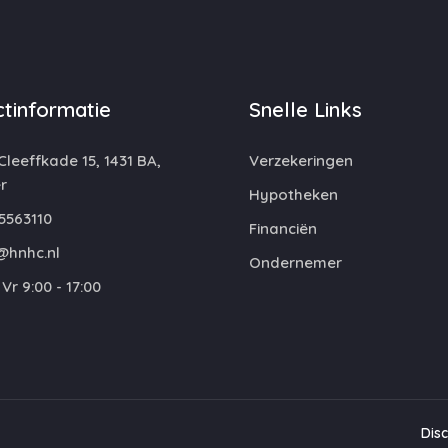
tinformatie
Snelle Links
leeffkade 15, 1431 BA,
Verzekeringen
r
Hypotheken
5563110
Financiën
@hnhc.nl
Ondernemer
Vr 9:00 - 17:00
Dis