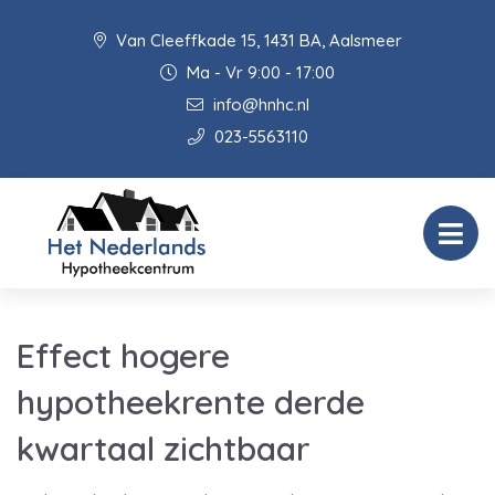
Van Cleeffkade 15, 1431 BA, Aalsmeer
Ma - Vr 9:00 - 17:00
info@hnhc.nl
023-5563110
Effect hogere
hypotheekrente derde
kwartaal zichtbaar