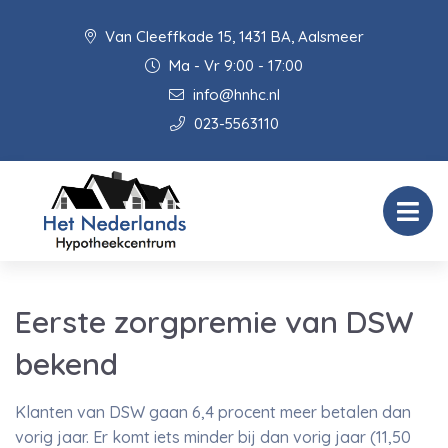
Van Cleeffkade 15, 1431 BA, Aalsmeer
Ma - Vr 9:00 - 17:00
info@hnhc.nl
023-5563110
Eerste zorgpremie van DSW
bekend
Klanten van DSW gaan 6,4 procent meer betalen dan
vorig jaar. Er komt iets minder bij dan vorig jaar (11,50