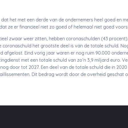
n dat het met een derde van de ondernemers heel goed en met
e dat ze er financieel niet zo goed of helemaal niet goed voor
cieel zwaar weer zitten, hebben coronaschulden (43 procent)
 coronaschuld het grootste deel is van de totale schuld. Nog
 afgelost. Eind vorig jaar waren er nog ruim 90.000 onder
tingdienst met een totale schuld van zo’n 3,9 miljard euro. 
n nog door tot 2027. Een deel van de totale schuld die in 20
aillissementen. Dit bedrag wordt door de overheid geschat op