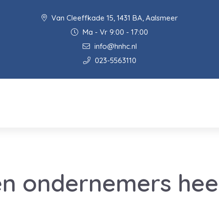
Van Cleeffkade 15, 1431 BA, Aalsmeer
Ma - Vr 9:00 - 17:00
info@hnhc.nl
023-5563110
en ondernemers hee