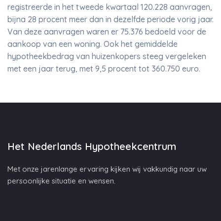
registreerde in het tweede kwartaal 120.228 aanvragen,
bijna 28 procent meer dan in dezelfde periode vorig jaar.
Van deze aanvragen waren er 75.376 bedoeld voor de
aankoop van een woning. Ook het gemiddelde
hypotheekbedrag van huizenkopers steeg vergeleken
met een jaar terug, met 9,5 procent tot 360.750 euro.
Het Nederlands Hypotheekcentrum
Met onze jarenlange ervaring kijken wij vakkundig naar uw
persoonlijke situatie en wensen.