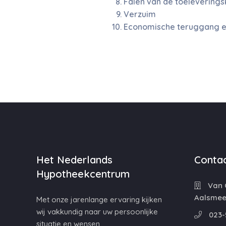
Falen van de toeleveringsk
Verzuim
Economische teruggang en
Het Nederlands
Contac
Hypotheekcentrum
Van C
Aalsmee
Met onze jarenlange ervaring kijken
wij vakkundig naar uw persoonlijke
023-
situatie en wensen.