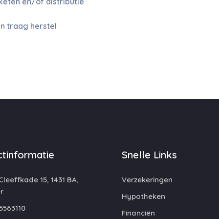
eten en/of distributie
 traag herstel
tinformatie
Snelle Links
leeffkade 15, 1431 BA,
Verzekeringen
r
Hypotheken
5563110
Financiën