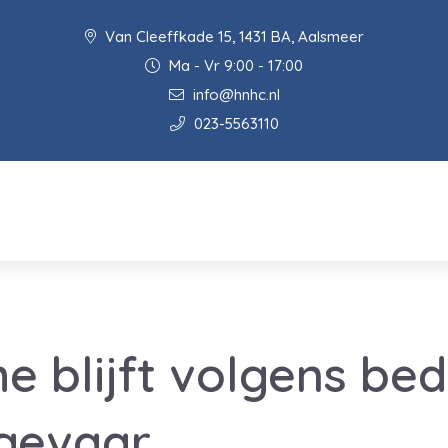
Van Cleeffkade 15, 1431 BA, Aalsmeer
Ma - Vr 9:00 - 17:00
info@hnhc.nl
023-5563110
e blijft volgens bed
 gevaar