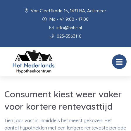
Van Cleeffkade 15, 1431 BA, Aalsmeer
Ma - Vr 9:00 - 17:00
info@hnhc.nl
023-5563110
Consument kiest weer vaker
voor kortere rentevasttijd
Tien jaar vast is inmiddels het meest gekozen. Het
aantal hypotheklen met een langere rentevaste periode