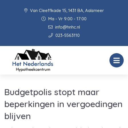
Van Cleeffkade 15, 1431 BA, Aalsmeer
Ma - Vr 9:00 - 17:00
info@hnhc.nl
023-5563110
Budgetpolis stopt maar
beperkingen in vergoedingen
blijven