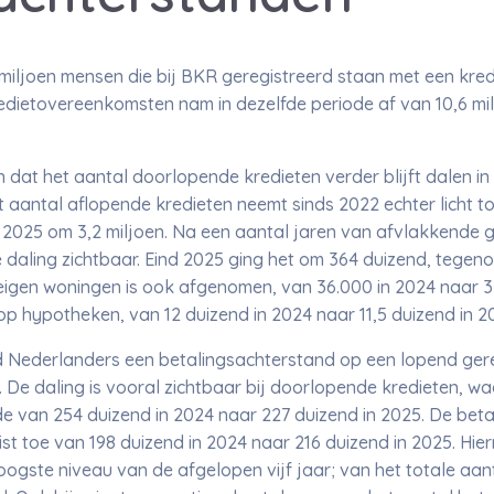
miljoen mensen die bij BKR geregistreerd staan met een kredi
edietovereenkomsten nam in dezelfde periode af van 10,6 mi
 dat het aantal doorlopende kredieten verder blijft dalen in
t aantal aflopende kredieten neemt sinds 2022 echter licht to
2025 om 3,2 miljoen. Na een aantal jaren van afvlakkende gr
te daling zichtbaar. Eind 2025 ging het om 364 duizend, tegen
igen woningen is ook afgenomen, van 36.000 in 2024 naar 33
op hypotheken, van 12 duizend in 2024 naar 11,5 duizend in 2
 Nederlanders een betalingsachterstand op een lopend gereg
 De daling is vooral zichtbaar bij doorlopende kredieten, wa
e van 254 duizend in 2024 naar 227 duizend in 2025. De bet
st toe van 198 duizend in 2024 naar 216 duizend in 2025. Hie
ogste niveau van de afgelopen vijf jaar; van het totale aan