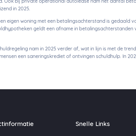
. Ook bij private operational autolease nam het aantal bet
izend in 2025.
en eigen woning met een betalingsachterstand is gedaald va
uldhypotheken geldt een afname in betalingsachterstanden v
ldregeling nam in 2025 verder af, wat in lijn is met de trend
 mensen een saneringskrediet of ontvingen schuldhulp. In 202
tinformatie
Snelle Links