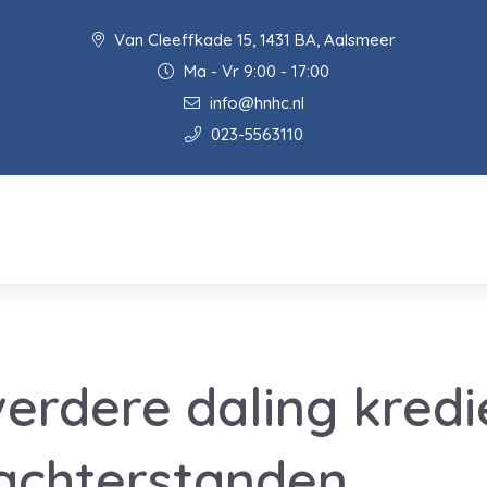
Van Cleeffkade 15, 1431 BA, Aalsmeer
Ma - Vr 9:00 - 17:00
info@hnhc.nl
023-5563110
verdere daling kredi
achterstanden