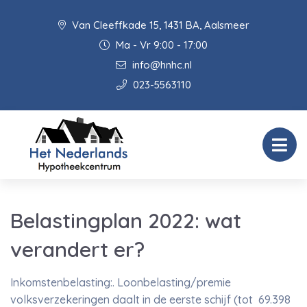
Van Cleeffkade 15, 1431 BA, Aalsmeer
Ma - Vr 9:00 - 17:00
info@hnhc.nl
023-5563110
Belastingplan 2022: wat
verandert er?
Inkomstenbelasting:. Loonbelasting/premie
volksverzekeringen daalt in de eerste schijf (tot 69.398