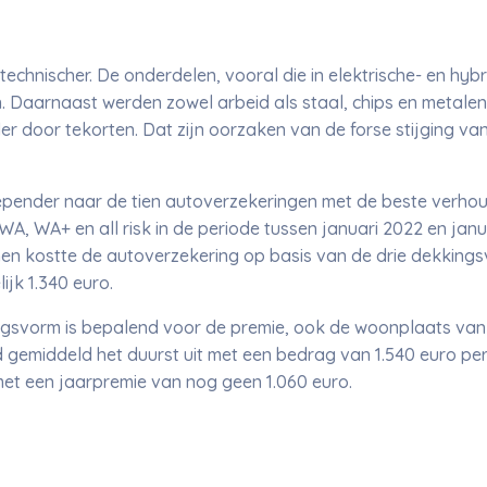
chnischer. De onderdelen, vooral die in elektrische- en hybr
Daarnaast werden zowel arbeid als staal, chips en metalen 
er door tekorten. Dat zijn oorzaken van de forse stijging va
ender naar de tien autoverzekeringen met de beste verhoudi
WA, WA+ en all risk in de periode tussen januari 2022 en jan
n kostte de autoverzekering op basis van de drie dekkingsv
ijk 1.340 euro.
ngsvorm is bepalend voor de premie, ook de woonplaats van 
d gemiddeld het duurst uit met een bedrag van 1.540 euro per
met een jaarpremie van nog geen 1.060 euro.