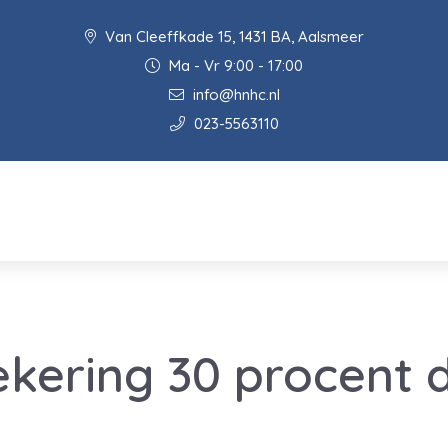
Van Cleeffkade 15, 1431 BA, Aalsmeer
Ma - Vr 9:00 - 17:00
info@hnhc.nl
023-5563110
kering 30 procent d