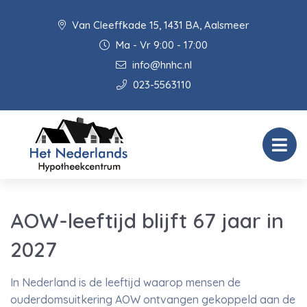
Van Cleeffkade 15, 1431 BA, Aalsmeer
Ma - Vr 9:00 - 17:00
info@hnhc.nl
023-5563110
AOW-leeftijd blijft 67 jaar in
2027
In Nederland is de leeftijd waarop mensen de
ouderdomsuitkering AOW ontvangen gekoppeld aan de