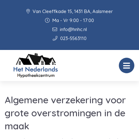
Van Cleeffkade 15, 1431 BA, Aalsmeer
Ma - Vr 9:00 - 17:00
info@hnhc.nl
023-5563110
Algemene verzekering voor
grote overstromingen in de
maak