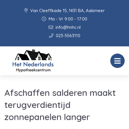
Van Cleeffkade 15, 1431 BA, Aalsmeer
Ma - Vr 9:00 - 17:00
info@hnhc.nl
023-5563110
Afschaffen salderen maakt
terugverdientijd
zonnepanelen langer