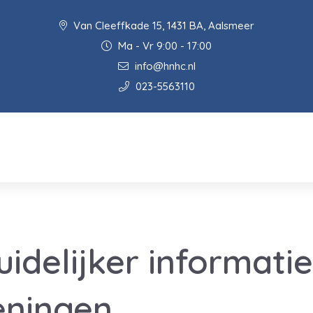
Van Cleeffkade 15, 1431 BA, Aalsmeer
Ma - Vr 9:00 - 17:00
info@hnhc.nl
023-5563110
idelijker informatie
eningen