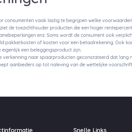
or consumenten vaak lastig te begrijpen welke voorwaarden 
ziet de toezichthouder producten die een hoger rentepercen
namebeperkingen enz. Soms wordt de consument ook verplic
ld pakketkosten of kosten voor een betaalrekening. Ook k
eigenlijk een beleggingsproduct zijn.
e verkenning naar spaarproducten geconstateerd dat lang nie
ept aanbieders op tot naleving van de wettelijke voorschrif
tinformatie
Snelle Links