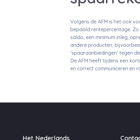
Volgens de AFM is het ook vo
bepaald rentepercentage. Zo 
saldo, een minimum inleg, op
andere producten; bijvoorbee
‘spaaraanbiedingen’ tegen die 
De AFM heeft tijdens een kort
en correct communiceren en ro
Het Nederlands
Contac