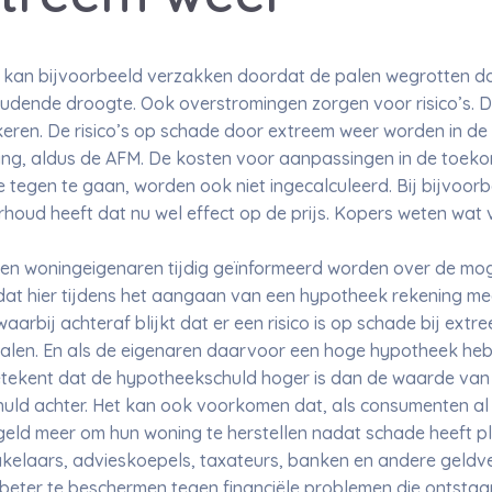
ed kan bijvoorbeeld verzakken doordat de palen wegrotten do
ende droogte. Ook overstromingen zorgen voor risico’s. Dez
keren. De risico’s op schade door extreem weer worden in de
g, aldus de AFM. De kosten voor aanpassingen in de toekoms
tegen te gaan, worden ook niet ingecalculeerd. Bij bijvoor
erhoud heeft dat nu wel effect op de prijs. Kopers weten wa
en woningeigenaren tijdig geïnformeerd worden over de mog
 dat hier tijdens het aangaan van een hypotheek rekening m
rbij achteraf blijkt dat er een risico is op schade bij extr
alen. En als de eigenaren daarvoor een hoge hypotheek hebb
etekent dat de hypotheekschuld hoger is dan de waarde van d
chuld achter. Het kan ook voorkomen dat, als consumenten a
en geld meer om hun woning te herstellen nadat schade heeft 
kelaars, advieskoepels, taxateurs, banken en andere geldve
ter te beschermen tegen financiële problemen die ontstaan 