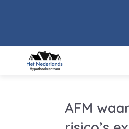
AFM waars
risico’s 