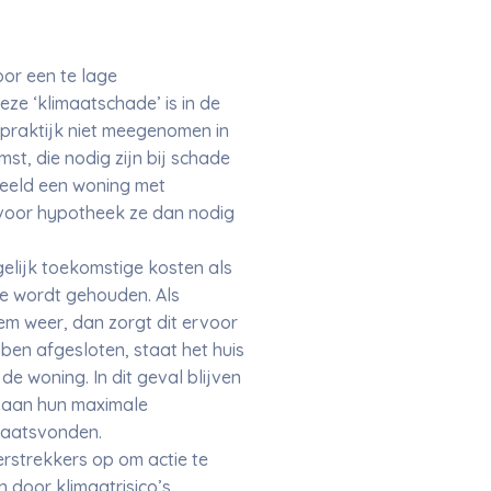
or een te lage
e ‘klimaatschade’ is in de
 praktijk niet meegenomen in
t, die nodig zijn bij schade
beeld een woning met
t voor hypotheek ze dan nodig
elijk toekomstige kosten als
ee wordt gehouden. Als
eem weer, dan zorgt dit ervoor
en afgesloten, staat het huis
e woning. In dit geval blijven
l aan hun maximale
plaatsvonden.
rstrekkers op om actie te
door klimaatrisico’s.