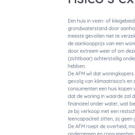
Een huis in veen- of kleigebi
grondwaterstand door aanhoud
meeste gevallen niet te verze
de aankoopprijs van een wonin
door extreem weer of om deze 
(zichtbaar) achterstallig ond
hebben.
De AFM wil dat woningkopers 
gevolg van klimaatrisico's en
consumenten een huis kopen waa
dat de woning in waarde zal d
financieel onder water, wat b
ze bij verkoop met een rests
leencapaciteit zitten, zij ge
De AFM roept de overheid, ma
ondernemen en consumenten be