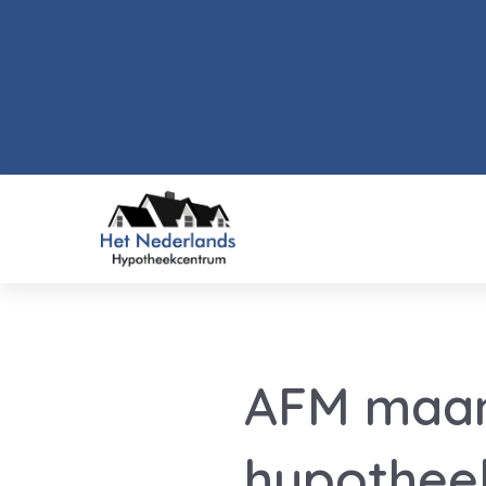
AFM maant
hypothee