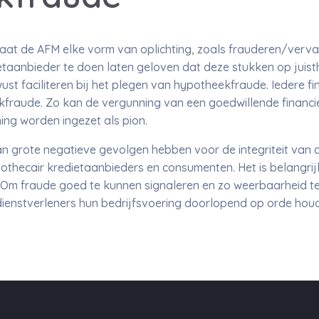
at de AFM elke vorm van oplichting, zoals frauderen/verva
taanbieder te doen laten geloven dat deze stukken op juisth
st faciliteren bij het plegen van hypotheekfraude. Iedere fi
kfraude. Zo kan de vergunning van een goedwillende financi
ing worden ingezet als pion.
 grote negatieve gevolgen hebben voor de integriteit van d
pothecair kredietaanbieders en consumenten. Het is belangrijk
e. Om fraude goed te kunnen signaleren en zo weerbaarheid 
dienstverleners hun bedrijfsvoering doorlopend op orde hou