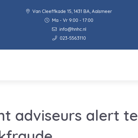
Van Cleeffkade 15, 1431 BA, Aalsmeer
Ma - Vr 9:00 - 17:00
info@hnhc.nl
023-5563110
 adviseurs alert te 
kfraude