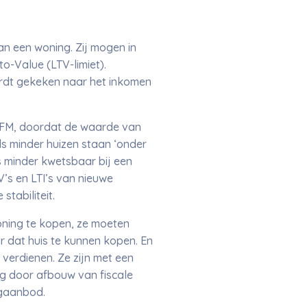
n een woning. Zij mogen in
o-Value (LTV-limiet).
rdt gekeken naar het inkomen
AFM, doordat de waarde van
s minder huizen staan ‘onder
s minder kwetsbaar bij een
V’s en LTI’s van nieuwe
stabiliteit.
oning te kopen, ze moeten
r dat huis te kunnen kopen. En
verdienen. Ze zijn met een
g door afbouw van fiscale
ingaanbod.