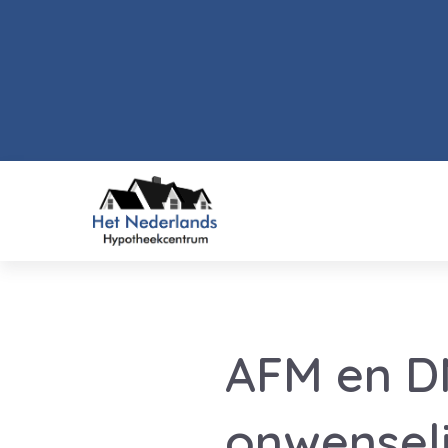
AFM en D
onwenseli