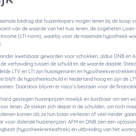
imale bedrag dat huizenkopers mogen lenen bij de koop va
ocent van de waarde van het huis lenen, de zogeheten Loan-t
Income (LTI-norm), waarbij voor de maximale hypotheek wo
.
3 minder kwetsbaar geworden voor schokken, aldus DNB en 
 de verhouding tussen de schuld en de waarde daalde. Steed
elde LTV en LTI zijn huiseigenaren en hypotheekverstrekker
el blijft de hypotheekschuld in Nederland hoog en zijn de LT
omen. Daardoor blijven er risico’s bestaan voor de financiële 
de hard gestegen huizenprijzen moeilijk en kostbaar om een w
or lenen. Ze steken zich dieper in de schulden, om toch maa
lemen komen als ze hun baan verliezen of veel minder gaan 
r voor dalende huizenprijzen. AFM en DNB zien een oplossin
ingbezit (hypotheekrenteaftrek) en uitbreiding van het won