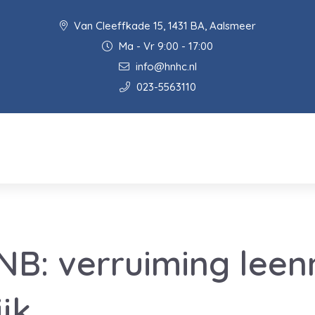
Van Cleeffkade 15, 1431 BA, Aalsmeer
Ma - Vr 9:00 - 17:00
info@hnhc.nl
023-5563110
NB: verruiming lee
jk