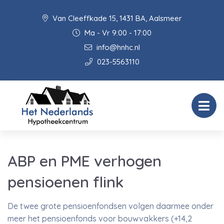
Van Cleeffkade 15, 1431 BA, Aalsmeer
Ma - Vr 9:00 - 17:00
info@hnhc.nl
023-5563110
ABP en PME verhogen
pensioenen flink
De twee grote pensioenfondsen volgen daarmee onder
meer het pensioenfonds voor bouwvakkers (+14,2