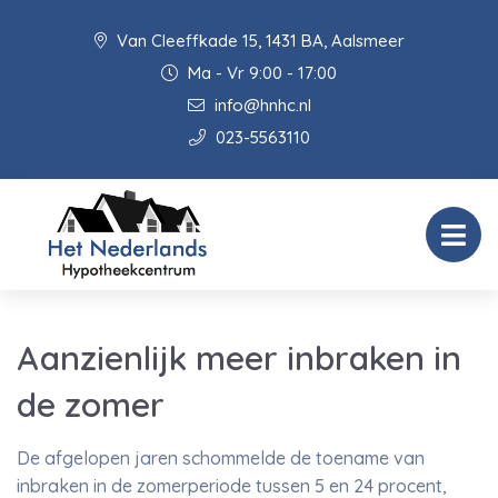
Van Cleeffkade 15, 1431 BA, Aalsmeer
Ma - Vr 9:00 - 17:00
info@hnhc.nl
023-5563110
Aanzienlijk meer inbraken in
de zomer
De afgelopen jaren schommelde de toename van
inbraken in de zomerperiode tussen 5 en 24 procent,