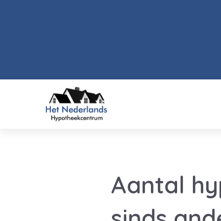
Aantal h
sinds and