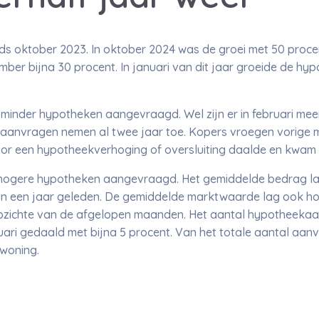
ds oktober 2023. In oktober 2024 was de groei met 50 procen
mber bijna 30 procent. In januari van dit jaar groeide de h
taal minder hypotheken aangevraagd. Wel zijn er in februari 
 aanvragen nemen al twee jaar toe. Kopers vroegen vorige
r een hypotheekverhoging of oversluiting daalde en kwam ui
ogere hypotheken aangevraagd. Het gemiddelde bedrag lag 
an een jaar geleden. De gemiddelde marktwaarde lag ook hog
opzichte van de afgelopen maanden. Het aantal hypotheeka
ari gedaald met bijna 5 procent. Van het totale aantal aan
woning.