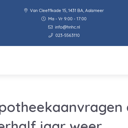
Van Cleeffkade 15, 1431 BA, Aalsmeer
Ma - Vr 9:00 - 17:00
info@hnhc.nl
023-5563110
ypotheekaanvragen 
erhalf jaar weer