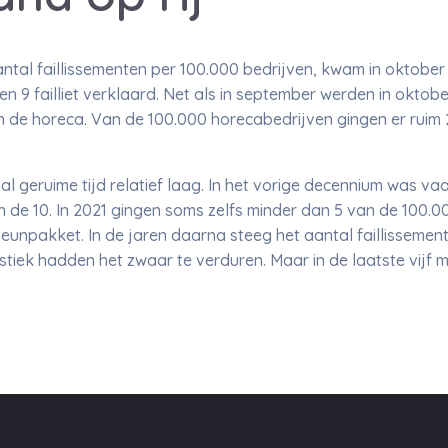
ntal faillissementen per 100.000 bedrijven, kwam in oktober u
n 9 failliet verklaard. Net als in september werden in oktobe
n de horeca. Van de 100.000 horecabedrijven gingen er ruim 23
t al geruime tijd relatief laag. In het vorige decennium was v
de 10. In 2021 gingen soms zelfs minder dan 5 van de 100.000
eunpakket. In de jaren daarna steeg het aantal faillissemen
istiek hadden het zwaar te verduren. Maar in de laatste vijf 