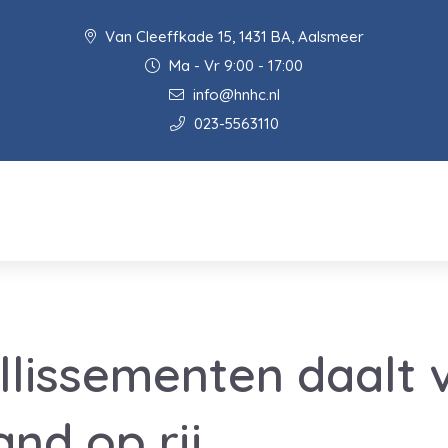
Van Cleeffkade 15, 1431 BA, Aalsmeer
Ma - Vr 9:00 - 17:00
info@hnhc.nl
023-5563110
illissementen daalt 
and op rij