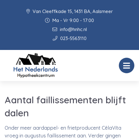
Van Cleeffkade 15, 1431 BA, Aalsmeer
Ma - Vr 9:00 - 17:00
info@hnhc.nl
023-5563110
Aantal faillissementen blijft
dalen
Onder meer aardappel- en frietproducent CêlaVíta
vroeg in augustus faillissement aan. Verder gingen