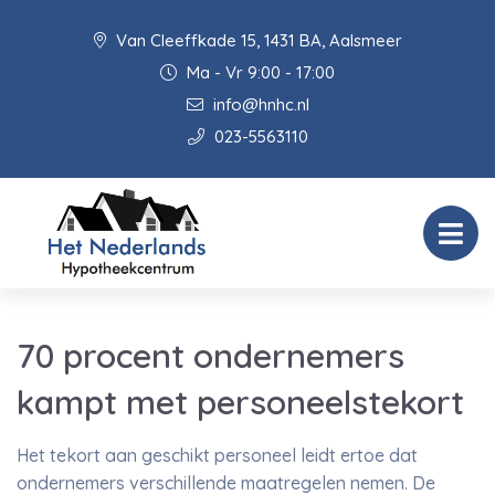
Van Cleeffkade 15, 1431 BA, Aalsmeer
Ma - Vr 9:00 - 17:00
info@hnhc.nl
023-5563110
70 procent ondernemers
kampt met personeelstekort
Het tekort aan geschikt personeel leidt ertoe dat
ondernemers verschillende maatregelen nemen. De